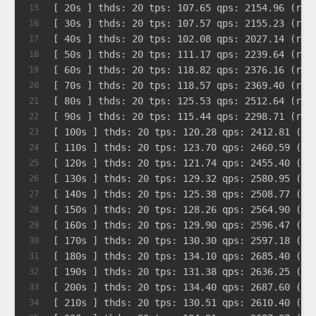
[ 20s ] thds: 20 tps: 107.65 qps: 2154.96 (r/w
15
[ 30s ] thds: 20 tps: 107.57 qps: 2155.23 (r/w
16
[ 40s ] thds: 20 tps: 102.08 qps: 2027.14 (r/w
17
[ 50s ] thds: 20 tps: 111.17 qps: 2239.64 (r/w
18
[ 60s ] thds: 20 tps: 118.82 qps: 2376.16 (r/w
19
[ 70s ] thds: 20 tps: 118.57 qps: 2369.40 (r/w
20
[ 80s ] thds: 20 tps: 125.53 qps: 2512.64 (r/w
21
[ 90s ] thds: 20 tps: 115.44 qps: 2298.71 (r/w
22
[ 100s ] thds: 20 tps: 120.28 qps: 2412.81 (r/
23
[ 110s ] thds: 20 tps: 123.70 qps: 2460.59 (r/
24
[ 120s ] thds: 20 tps: 121.74 qps: 2455.40 (r/
25
[ 130s ] thds: 20 tps: 129.32 qps: 2580.95 (r/
26
[ 140s ] thds: 20 tps: 125.38 qps: 2508.77 (r/
27
[ 150s ] thds: 20 tps: 128.26 qps: 2564.90 (r/
28
[ 160s ] thds: 20 tps: 129.90 qps: 2596.47 (r/
29
[ 170s ] thds: 20 tps: 130.30 qps: 2597.18 (r/
30
[ 180s ] thds: 20 tps: 134.10 qps: 2685.40 (r/
31
[ 190s ] thds: 20 tps: 131.38 qps: 2636.25 (r/
32
[ 200s ] thds: 20 tps: 134.40 qps: 2687.60 (r/
33
[ 210s ] thds: 20 tps: 130.51 qps: 2610.40 (r/
34