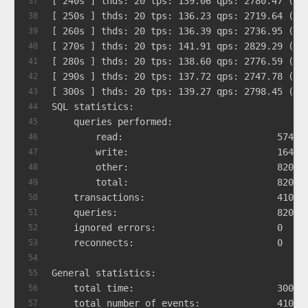
[ 240s ] thds: 20 tps: 139.06 qps: 2780.47 (r/
37
[ 250s ] thds: 20 tps: 136.23 qps: 2719.64 (r/
38
[ 260s ] thds: 20 tps: 136.39 qps: 2736.95 (r/
39
[ 270s ] thds: 20 tps: 141.91 qps: 2829.29 (r/
40
[ 280s ] thds: 20 tps: 138.60 qps: 2776.59 (r/
41
[ 290s ] thds: 20 tps: 137.72 qps: 2747.78 (r/
42
[ 300s ] thds: 20 tps: 139.27 qps: 2798.45 (r/
43
SQL statistics:
44
    queries performed:
45
        read:                            57443
46
        write:                           16412
47
        other:                           82062
48
        total:                           82062
49
    transactions:                        41031
50
    queries:                             82062
51
    ignored errors:                      0    
52
    reconnects:                          0    
53
54
General statistics:
55
    total time:                          300.0
56
    total number of events:              41031
57