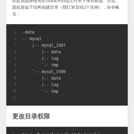
此处我选择使用在/data/mysql文件夹下保存数据、日志，
因此按如下结构创建目录（我打算启动2个实例），命令略
去：
-data
1
-- mysql
2
    |-- mysql_3307
3
        |-- data
4
        |-- log
5
        `-- tmp
6
    `-- mysql_3308
7
        |-- data
8
        |-- log
9
        `-- tmp
10
11
更改目录权限