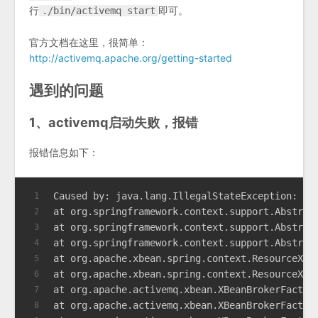
行
即可。
./bin/activemq start
官方文档在这里，很简单：
http://activemq.apache.org/getting-started
遇到的问题
1、activemq启动失败，报错
报错信息如下：
Caused by: java.lang.IllegalStateException: Be
1
at org.springframework.context.support.Abstrac
2
at org.springframework.context.support.Abstrac
3
at org.springframework.context.support.Abstrac
4
at org.apache.xbean.spring.context.ResourceXml
5
at org.apache.xbean.spring.context.ResourceXml
6
at org.apache.activemq.xbean.XBeanBrokerFactor
7
at org.apache.activemq.xbean.XBeanBrokerFactor
8