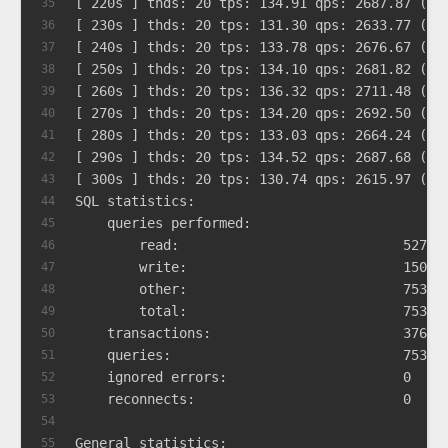
[ 220s ] thds: 20 tps: 134.91 qps: 2687.87 (r/
35
[ 230s ] thds: 20 tps: 131.30 qps: 2633.77 (r/
36
[ 240s ] thds: 20 tps: 133.78 qps: 2676.67 (r/
37
[ 250s ] thds: 20 tps: 134.10 qps: 2681.82 (r/
38
[ 260s ] thds: 20 tps: 136.32 qps: 2711.48 (r/
39
[ 270s ] thds: 20 tps: 134.20 qps: 2692.50 (r/
40
[ 280s ] thds: 20 tps: 133.03 qps: 2664.24 (r/
41
[ 290s ] thds: 20 tps: 134.52 qps: 2687.68 (r/
42
[ 300s ] thds: 20 tps: 130.74 qps: 2615.97 (r/
43
SQL statistics:
44
    queries performed:
45
        read:                            52728
46
        write:                           15065
47
        other:                           75326
48
        total:                           75326
49
    transactions:                        37663
50
    queries:                             75326
51
    ignored errors:                      0    
52
    reconnects:                          0    
53
54
General statistics:
55