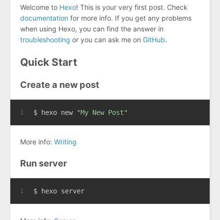
Welcome to
Hexo
! This is your very first post. Check
documentation
for more info. If you get any problems
when using Hexo, you can find the answer in
troubleshooting
or you can ask me on
GitHub
.
Quick Start
Create a new post
$ hexo new 
"My New Post"
1
More info:
Writing
Run server
$ hexo server
1