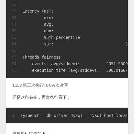
58
Latency (ms):
59
         min:                                 
60
         avg:                                 
61
         max:                                 
62
         95th percentile:                     
63
         sum:                              600
64
65
Threads fairness:
66
    events (avg/stddev):           2051.5500/1
67
    execution time (avg/stddev):   300.0166/0.
68
1.2.3 第三次执行100w次读写
还是这条命令，再次执行看下：
sysbench --db-driver=mysql --mysql-host=localho
1
最后执行结果如下：