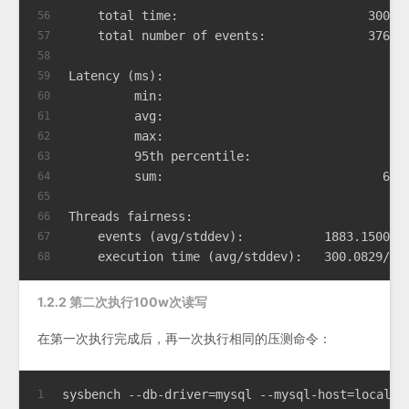
    total time:                          300.1
56
    total number of events:              37663
57
58
Latency (ms):
59
         min:                                 
60
         avg:                                 
61
         max:                                 
62
         95th percentile:                     
63
         sum:                              600
64
65
Threads fairness:
66
    events (avg/stddev):           1883.1500/1
67
    execution time (avg/stddev):   300.0829/0.
68
1.2.2 第二次执行100w次读写
在第一次执行完成后，再一次执行相同的压测命令：
sysbench --db-driver=mysql --mysql-host=localho
1