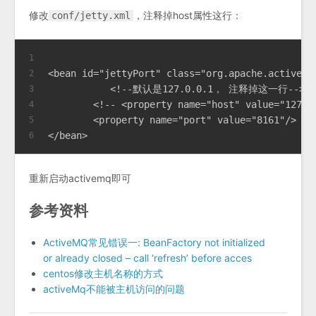
修改
，注释掉host属性这行：
conf/jetty.xml
1
<bean id="jettyPort" class="org.apache.activemq
2
           <!--默认是127.0.0.1， 注释掉这一行-->
3
        <!-- <property name="host" value="127.0
4
        <property name="port" value="8161"/>
5
</bean>
6
重新启动activemq即可
参考资料
ActiveMQ常见错误一: BeanFactory not initialized
or already closed – call ‘refresh’ before acces
centos修改主机名称的方式
activeMq不能被主机访问的问题