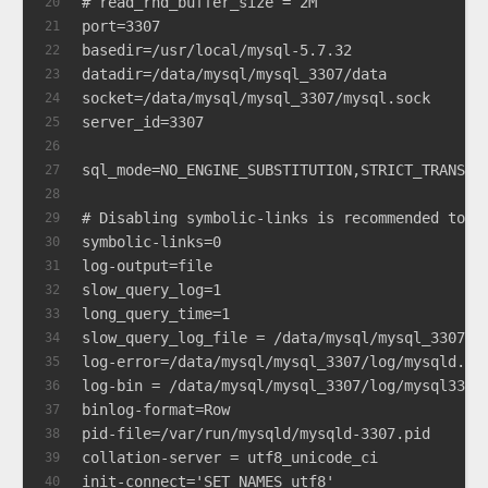
# read_rnd_buffer_size = 2M
20
port=3307
21
basedir=/usr/local/mysql-5.7.32
22
datadir=/data/mysql/mysql_3307/data
23
socket=/data/mysql/mysql_3307/mysql.sock
24
server_id=3307
25
26
sql_mode=NO_ENGINE_SUBSTITUTION,STRICT_TRANS_T
27
28
# Disabling symbolic-links is recommended to p
29
symbolic-links=0
30
log-output=file
31
slow_query_log=1
32
long_query_time=1
33
slow_query_log_file = /data/mysql/mysql_3307/l
34
log-error=/data/mysql/mysql_3307/log/mysqld.lo
35
log-bin = /data/mysql/mysql_3307/log/mysql3307
36
binlog-format=Row
37
pid-file=/var/run/mysqld/mysqld-3307.pid
38
collation-server = utf8_unicode_ci
39
init-connect='SET NAMES utf8'
40