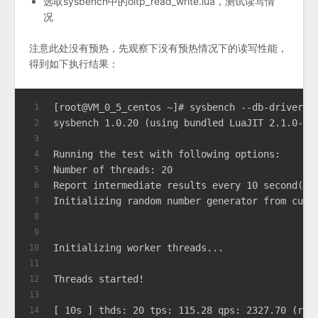
选取sysbench中的oltp_read_write.lua，测试读写情
况
注意此处没有预热，先观察下没有预热情况下的读写性能，
得到如下执行结果：
[root@VM_0_5_centos ~]# sysbench --db-driver=m
1
sysbench 1.0.20 (using bundled LuaJIT 2.1.0-be
2
3
Running the test with following options:
4
Number of threads: 20
5
Report intermediate results every 10 second(s)
6
Initializing random number generator from curr
7
8
9
Initializing worker threads...
10
11
Threads started!
12
13
[ 10s ] thds: 20 tps: 115.28 qps: 2327.70 (r/w
14