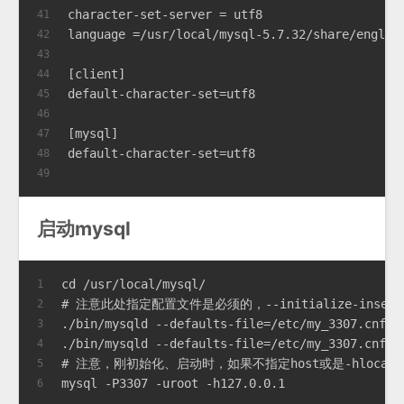
character-set-server = utf8
41
language =/usr/local/mysql-5.7.32/share/englis
42
43
[client]
44
default-character-set=utf8
45
46
[mysql]
47
default-character-set=utf8
48
49
启动mysql
cd /usr/local/mysql/
1
# 注意此处指定配置文件是必须的，--initialize-insecure
2
./bin/mysqld --defaults-file=/etc/my_3307.cnf -
3
./bin/mysqld --defaults-file=/etc/my_3307.cnf -
4
# 注意，刚初始化、启动时，如果不指定host或是-hloca
5
mysql -P3307 -uroot -h127.0.0.1
6