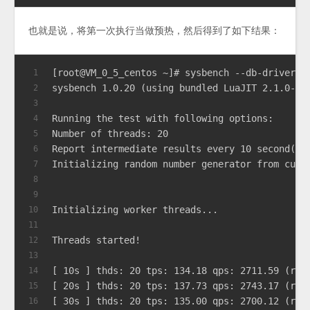
也就是说，将第一次执行当做预热，然后得到了如下结果：
[root@VM_0_5_centos ~]# sysbench --db-driver=m
1
sysbench 1.0.20 (using bundled LuaJIT 2.1.0-be
2
3
Running the test with following options:
4
Number of threads: 20
5
Report intermediate results every 10 second(s)
6
Initializing random number generator from curr
7
8
9
Initializing worker threads...
10
11
Threads started!
12
13
[ 10s ] thds: 20 tps: 134.18 qps: 2711.59 (r/w
14
[ 20s ] thds: 20 tps: 137.73 qps: 2743.17 (r/w
15
[ 30s ] thds: 20 tps: 135.00 qps: 2700.12 (r/w
16