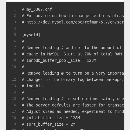
# my_3307.cnf
1
# For advice on how to change settings please 
2
# http://dev.mysql.com/doc/refman/5.7/en/serve
3
4
[mysqld]
5
#
6
# Remove leading # and set to the amount of RA
7
# cache in MySQL. Start at 70% of total RAM fo
8
# innodb_buffer_pool_size = 128M
9
#
10
# Remove leading # to turn on a very important
11
# changes to the binary log between backups.
12
# log_bin
13
#
14
# Remove leading # to set options mainly usefu
15
# The server defaults are faster for transacti
16
# Adjust sizes as needed, experiment to find t
17
# join_buffer_size = 128M
18
# sort_buffer_size = 2M
19